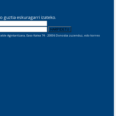
 guztia eskuragarri izateko.
lde Agintaritzara, Easo Kalea 74 - 20006 Donostia zuzenduz, edo korreo