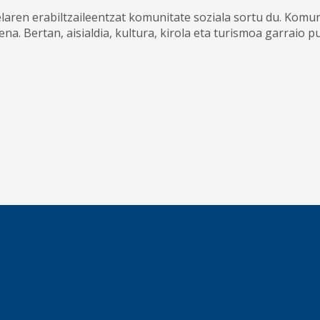
ren erabiltzaileentzat komunitate soziala sortu du. Komunit
a. Bertan, aisialdia, kultura, kirola eta turismoa garraio p