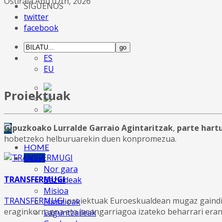
Ostirala Abu 07th, 2026
SÍGUENOS
twitter
facebook
ES
EU
Proiektuak
Gipuzkoako Lurralde Garraio Agintaritzak
,
parte hart
hobetzeko helburuarekin duen konpromezua.
HOME
GGLA
Nor gara
TRANSFERMUGI
Bazkideak
Misioa
TRANSFERMUGI
proiektuak Euroeskualdean mugaz gaindik
Funtzioak
eraginkorragoa eta jasangarriagoa izateko beharrari eran
Laguntzaileak