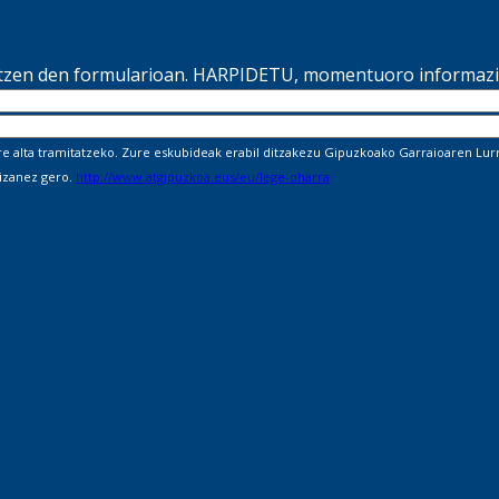
ltzen den formularioan. HARPIDETU, momentuoro informazio
alta tramitatzeko. Zure eskubideak erabil ditzakezu Gipuzkoako Garraioaren Lurra
 izanez gero.
http://www.atgipuzkoa.eus/eu/lege-oharra