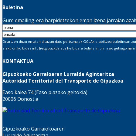
Buletina
Gure emailing-era harpidetzekon eman izena jarraian aza
Onartzen duzu ematen dituzun datu pertsonalak GGLAk erabiltzea buletinean zure 
elektroniko bidez info@atgipuzkoa.eus helbidera bidaliz Informazio gehiago nahi
KONTAKTUA
Gipuzkoako Garraioaren Lurralde Agintaritza
Autoridad Territorial del Transporte de Gipuzkoa
Easo kalea 74 (Easo plazako geltokia)
20006 Donostia
Gipuzkoako Garraiokoaren
Lurralde Agintaritza