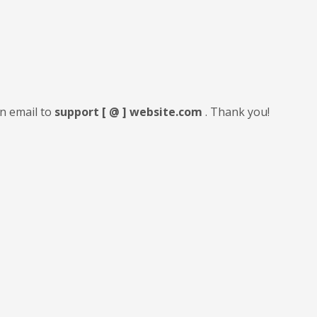
an email to
support [ @ ] website.com
. Thank you!