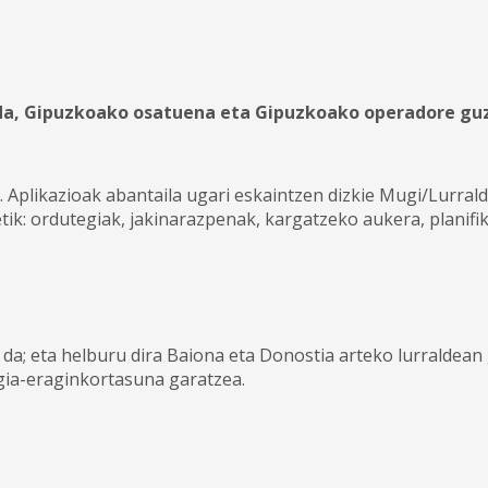
 da, Gipuzkoako osatuena eta Gipuzkoako operadore guz
. Aplikazioak abantaila ugari eskaintzen dizkie Mugi/Lurrald
tik: ordutegiak, jakinarazpenak, kargatzeko aukera, planif
da; eta helburu dira Baiona eta Donostia arteko lurraldean 
gia-eraginkortasuna garatzea.