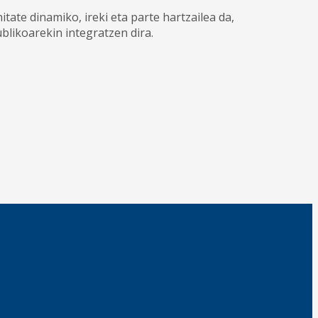
ate dinamiko, ireki eta parte hartzailea da,
ublikoarekin integratzen dira.