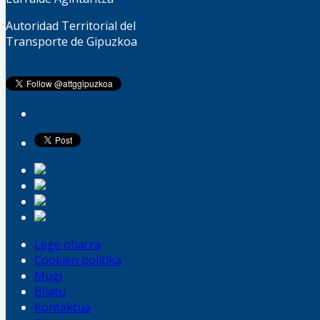
Autoridad Territorial del
Transporte de Gipuzkoa
Lege oharra
Cookien politika
Mugi
Bilatu
Kontaktua