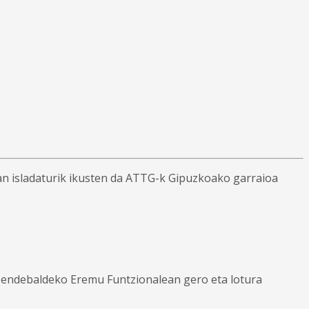
an isladaturik ikusten da ATTG-k Gipuzkoako garraioa
endebaldeko Eremu Funtzionalean gero eta lotura