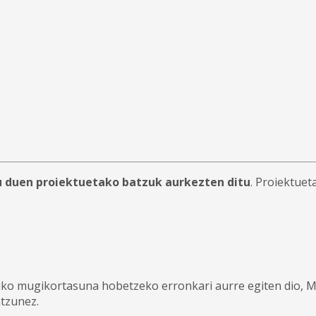
u duen proiektuetako batzuk aurkezten ditu
. Proiektuet
o mugikortasuna hobetzeko erronkari aurre egiten dio, M
tzunez.