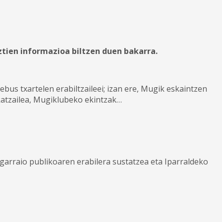
tien informazioa biltzen duen bakarra.
ebus txartelen erabiltzaileei; izan ere, Mugik eskaintzen
ikatzailea, Mugiklubeko ekintzak…
garraio publikoaren erabilera sustatzea eta Iparraldeko