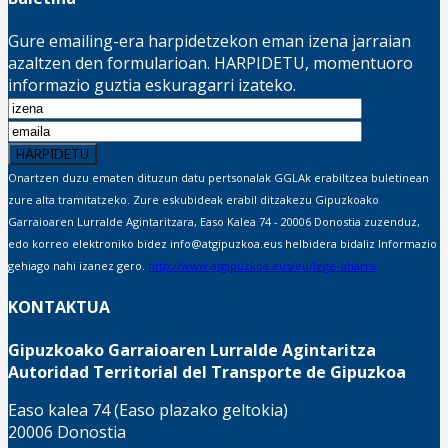
Gure emailing-era harpidetzekon eman izena jarraian
azaltzen den formularioan. HARPIDETU, momentuoro
informazio guztia eskuragarri izateko.
Onartzen duzu ematen dituzun datu pertsonalak GGLAk erabiltzea buletinean
zure alta tramitatzeko. Zure eskubideak erabil ditzakezu Gipuzkoako
Garraioaren Lurralde Agintaritzara, Easo Kalea 74 - 20006 Donostia zuzenduz,
edo korreo elektroniko bidez info@atgipuzkoa.eus helbidera bidaliz Informazio
gehiago nahi izanez gero.
http://www.atgipuzkoa.eus/eu/lege-oharra
KONTAKTUA
Gipuzkoako Garraioaren Lurralde Agintaritza
Autoridad Territorial del Transporte de Gipuzkoa
Easo kalea 74 (Easo plazako geltokia)
20006 Donostia