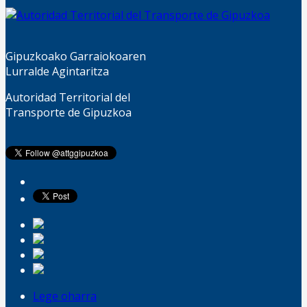
Gipuzkoako Garraiokoaren
Lurralde Agintaritza
Autoridad Territorial del
Transporte de Gipuzkoa
Lege oharra