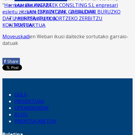
"
Horretarako INGARTEK CONSLTING S.L enpresari
LAN ESKAINTZA
LAN ESKAINTZAK - DEIALDIAK
esleitu zitzaion GIPUZKOAN, GARRAIOARI BURUZKO
DATU AURRERATUAK SORTZEKO ZERBITZU
PRENTSA ARETOA
KONTRATUA
"
KONTAKTUA
Moveuskadi
en Weban ikusi daitezke sortutako garraio-
datuak
f
Share
SARRERA AZKARRA
GGLA
PROIEKTUAK
OPERADOREAK
BLOG
PRENTSA ARETOA
Buletina