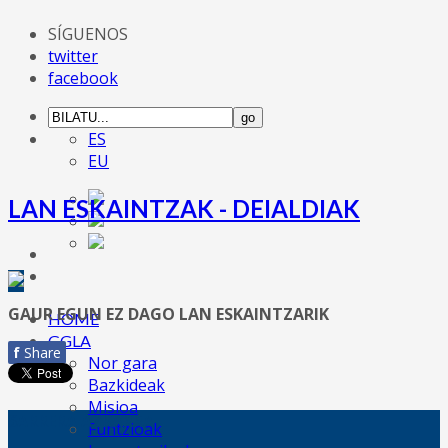
SÍGUENOS
twitter
facebook
ES
EU
LAN ESKAINTZAK - DEIALDIAK
GAUR EGUN EZ DAGO LAN ESKAINTZARIK
HOME
GGLA
f
Share
Nor gara
Bazkideak
Misioa
SARRERA AZKARRA
Funtzioak