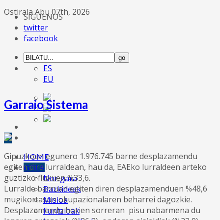
Ostirala Abu 07th, 2026
SÍGUENOS
twitter
facebook
ES
EU
Garraio Sistema
Gipuzkoan egunero 1.976.745 barne desplazamendu
HOME
egiten dira lurraldean, hau da, EAEko lurraldeen arteko
GGLA
guztizko fluxuen %33,6.
Nor gara
Lurralde barruan egiten diren desplazamenduen %48,6
Bazkideak
mugikortasun okupazionalaren beharrei dagozkie.
Misioa
Desplazamendu horien sorreran pisu nabarmena du
Funtzioak