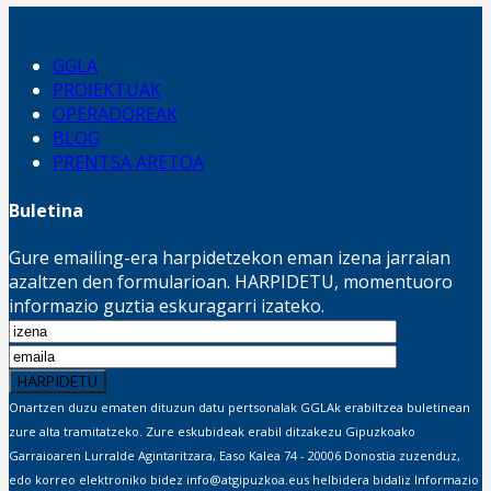
SARRERA AZKARRA
GGLA
PROIEKTUAK
OPERADOREAK
BLOG
PRENTSA ARETOA
Buletina
Gure emailing-era harpidetzekon eman izena jarraian
azaltzen den formularioan. HARPIDETU, momentuoro
informazio guztia eskuragarri izateko.
Onartzen duzu ematen dituzun datu pertsonalak GGLAk erabiltzea buletinean
zure alta tramitatzeko. Zure eskubideak erabil ditzakezu Gipuzkoako
Garraioaren Lurralde Agintaritzara, Easo Kalea 74 - 20006 Donostia zuzenduz,
edo korreo elektroniko bidez info@atgipuzkoa.eus helbidera bidaliz Informazio