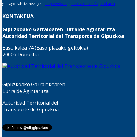
gehiago nahi izanez gero.
http://www.atgipuzkoa.eus/eu/lege-oharra
KONTAKTUA
Gipuzkoako Garraioaren Lurralde Agintaritza
Autoridad Territorial del Transporte de Gipuzkoa
Easo kalea 74 (Easo plazako geltokia)
20006 Donostia
Gipuzkoako Garraiokoaren
Lurralde Agintaritza
Autoridad Territorial del
Transporte de Gipuzkoa