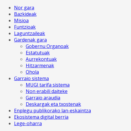
Nor gara
Bazkideak
Misioa
Funtzioak
Laguntzaileak
Gardenak gara
Gobernu Organoak
Estatutuak
Aurrekontuak
Hitzarmenak
Ohola
Garraio sistema
MUGI tarifa sistema
Non erabili daiteke
Garraio araudia
Deskargak eta txostenak
Enplegu publikorako lan-eskaintza
Ekosistema digital berria
Lege-oharra