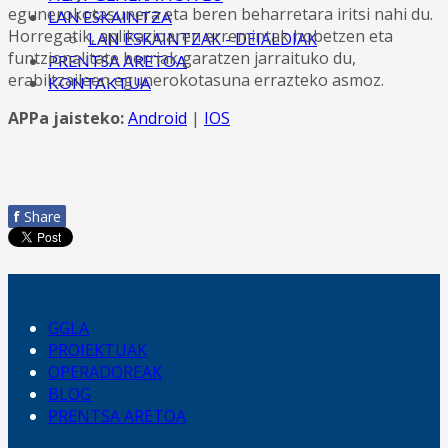
egunerokotasunera eta beren beharretara iritsi nahi du.
LAN ESKAINTZA
Horregatik, aplikazioaren erremintak hobetzen eta
LAN ESKAINTZAK - DEIALDIAK
funtzionalitate berriak garatzen jarraituko du,
PRENTSA ARETOA
erabiltzaileen egunerokotasuna errazteko asmoz.
KONTAKTUA
APPa jaisteko:
Android
|
IOS
f
Share
SARRERA AZKARRA
GGLA
PROIEKTUAK
OPERADOREAK
BLOG
PRENTSA ARETOA