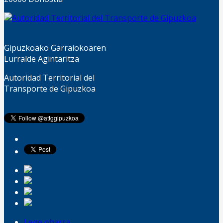
Gipuzkoako Garraiokoaren
Lurralde Agintaritza
Autoridad Territorial del
Transporte de Gipuzkoa
Lege oharra