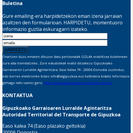
Buletina
Gure emailing-era harpidetzekon eman izena jarraian
azaltzen den formularioan. HARPIDETU, momentuoro
informazio guztia eskuragarri izateko.
Onartzen duzu ematen dituzun datu pertsonalak GGLAk erabiltzea buletinean
zure alta tramitatzeko. Zure eskubideak erabil ditzakezu Gipuzkoako
Garraioaren Lurralde Agintaritzara, Easo Kalea 74 - 20006 Donostia zuzenduz,
edo korreo elektroniko bidez info@atgipuzkoa.eus helbidera bidaliz Informazio
gehiago nahi izanez gero.
http://www.atgipuzkoa.eus/eu/lege-oharra
KONTAKTUA
Gipuzkoako Garraioaren Lurralde Agintaritza
Autoridad Territorial del Transporte de Gipuzkoa
Easo kalea 74 (Easo plazako geltokia)
20006 Donostia