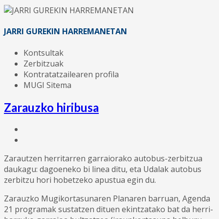
JARRI GUREKIN HARREMANETAN
Kontsultak
Zerbitzuak
Kontratatzailearen profila
MUGI Sitema
Zarauzko hiribusa
Zarautzen herritarren garraiorako autobus-zerbitzua
daukagu: dagoeneko bi linea ditu, eta Udalak autobus
zerbitzu hori hobetzeko apustua egin du.
Zarauzko Mugikortasunaren Planaren barruan, Agenda
21 programak sustatzen dituen ekintzatako bat da herri-