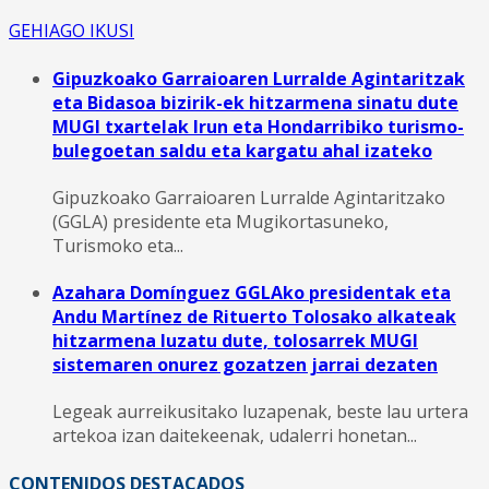
GEHIAGO IKUSI
Gipuzkoako Garraioaren Lurralde Agintaritzak
eta Bidasoa bizirik-ek hitzarmena sinatu dute
MUGI txartelak Irun eta Hondarribiko turismo-
bulegoetan saldu eta kargatu ahal izateko
Gipuzkoako Garraioaren Lurralde Agintaritzako
(GGLA) presidente eta Mugikortasuneko,
Turismoko eta...
Azahara Domínguez GGLAko presidentak eta
Andu Martínez de Rituerto Tolosako alkateak
hitzarmena luzatu dute, tolosarrek MUGI
sistemaren onurez gozatzen jarrai dezaten
Legeak aurreikusitako luzapenak, beste lau urtera
artekoa izan daitekeenak, udalerri honetan...
CONTENIDOS DESTACADOS