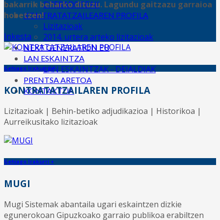
bakarrik beharko dituzu. Lagundu gaitzazu garraioa
OPERADOREAK
hobetzen!
KONTRATATZAILEAREN PROFILA
Lizitazioak
Inkesta
2014. urtera arteko lizitazioak
NEXT GENERATION EU
LAN ESKAINTZA
LAN ESKAINTZAK - DEIALDIAK
Gehiago Irakurri +
PRENTSA ARETOA
KONTRATATZAILAREN PROFILA
KONTAKTUA
Lizitazioak | Behin-betiko adjudikazioa | Historikoa |
Aurreikusitako lizitazioak
Gehiago Irakurri +
MUGI
Mugi Sistemak abantaila ugari eskaintzen dizkie
egunerokoan Gipuzkoako garraio publikoa erabiltzen