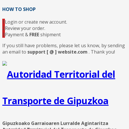
HOW TO SHOP
1
Login or create new account.
2
Review your order.
3
Payment &
FREE
shipment
If you still have problems, please let us know, by sending
an email to
support [ @ ] website.com
. Thank you!
Gipuzkoako Garraioaren Lurralde Agintaritza