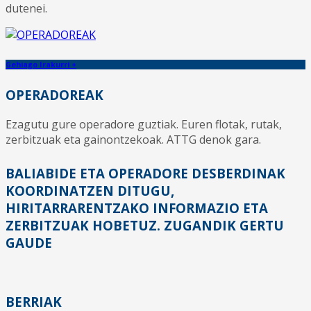
dutenei.
Gehiago Irakurri +
OPERADOREAK
Ezagutu gure operadore guztiak. Euren flotak, rutak,
zerbitzuak eta gainontzekoak. ATTG denok gara.
BALIABIDE ETA OPERADORE DESBERDINAK
KOORDINATZEN DITUGU,
HIRITARRARENTZAKO INFORMAZIO ETA
ZERBITZUAK HOBETUZ. ZUGANDIK GERTU
GAUDE
BERRIAK