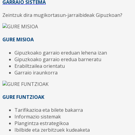
GARRAIO SISTEMA
Zeintzuk dira mugikortasun-jarraibideak Gipuzkoan?
GURE MISIOA
Gipuzkoako garraio ereduan lehena izan
Gipuzkoako garraio eredua barneratu
Erabiltzailea orientatu
Garraio iraunkorra
GURE FUNTZIOAK
Tarifikazioa eta bilete bakarra
Informazio sistemak
Plangintza estrategikoa
Ibilbide eta zerbitzuek kudeaketa