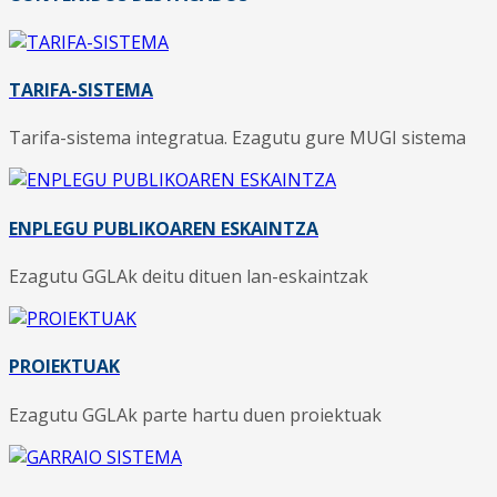
TARIFA-SISTEMA
Tarifa-sistema integratua. Ezagutu gure MUGI sistema
ENPLEGU PUBLIKOAREN ESKAINTZA
Ezagutu GGLAk deitu dituen lan-eskaintzak
PROIEKTUAK
Ezagutu GGLAk parte hartu duen proiektuak