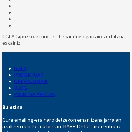
GGLA
Gipuzkoari uneoro behar duen garraio-zerbitzua
eskainiz
SARRERA AZKARRA
GGLA
PROIEKTUAK
OPERADOREAK
BLOG
PRENTSA ARETOA
Buletina
Gure emailing-era harpidetzekon eman izena jarraian
azaltzen den formularioan. HARPIDETU, momentuoro