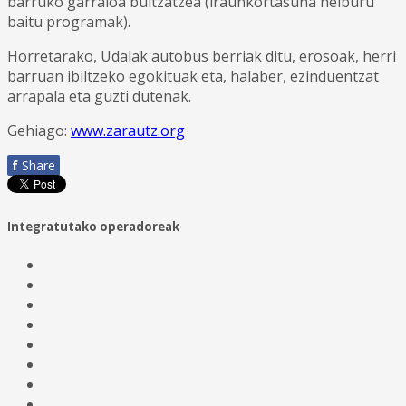
barruko garraioa bultzatzea (iraunkortasuna helburu
baitu programak).
Horretarako, Udalak autobus berriak ditu, erosoak, herri
barruan ibiltzeko egokituak eta, halaber, ezinduentzat
arrapala eta guzti dutenak.
Gehiago:
www.zarautz.org
f
Share
Integratutako operadoreak