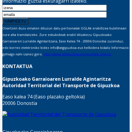
informazio guztia eskuragarri izateko.
Onartzen duzu ematen dituzun datu pertsonalak GGLAk erabiltzea buletinean
zure alta tramitatzeko. Zure eskubideak erabil ditzakezu Gipuzkoako
Garraioaren Lurralde Agintaritzara, Easo Kalea 74 - 20006 Donostia zuzenduz,
edo korreo elektroniko bidez info@atgipuzkoa.eus helbidera bidaliz Informazio
gehiago nahi izanez gero.
http://www.atgipuzkoa.eus/eu/lege-oharra
KONTAKTUA
Gipuzkoako Garraioaren Lurralde Agintaritza
Autoridad Territorial del Transporte de Gipuzkoa
Easo kalea 74 (Easo plazako geltokia)
20006 Donostia