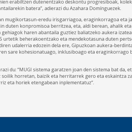
ehien erabiltzen dutenentzako deskontu progresiboak, kole
ntailarekin batera”, adierazi du Azahara Domínguezek.
an mugikortasun-eredu irisgarriagoa, eraginkorragoa eta j
in duten konpromisoa berritzea, eta, aldi berean, ahalik eta
gehiagok haren abantaila guztiez baliatzeko aukera izatea 
15 urtetik beherakoentzako eta mendekotasuna duten perts
 diren udalerria edozein dela ere, Gipuzkoan aukera-berdin
aren sare kohesionatuago, inklusiboago eta eraginkorrago
erazi du: “MUGI sistema garatzen joan den sistema bat da, 
z soilik horretan, baizik eta herritarrek gero eta eskaintza
riz eta horiek etengabean inplementatuz”.