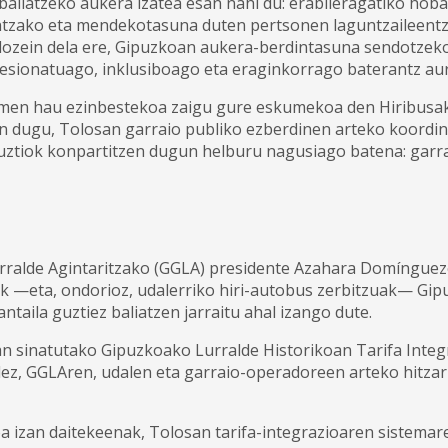
aliatzeko aukera izatea esan nahi du: erabileragatiko hobar
tzako eta mendekotasuna duten pertsonen laguntzaileentza
edozein dela ere, Gipuzkoan aukera-berdintasuna sendotzeko
sionatuago, inklusiboago eta eraginkorrago baterantz aurr
rmen hau ezinbestekoa zaigu gure eskumekoa den Hiribusak 
 dugu, Tolosan garraio publiko ezberdinen arteko koordina
uztiok konpartitzen dugun helburu nagusiago batena: garrai
ralde Agintaritzako (GGLA) presidente Azahara Domíngueze
k —eta, ondorioz, udalerriko hiri-autobus zerbitzuak— Gip
ntaila guztiez baliatzen jarraitu ahal izango dute.
 sinatutako Gipuzkoako Lurralde Historikoan Tarifa Integ
dez, GGLAren, udalen eta garraio-operadoreen arteko hitz
a izan daitekeenak, Tolosan tarifa-integrazioaren sistemare