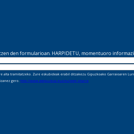
ltzen den formularioan. HARPIDETU, momentuoro informazio
alta tramitatzeko. Zure eskubideak erabil ditzakezu Gipuzkoako Garraioaren Lurra
 izanez gero.
http://www.atgipuzkoa.eus/eu/lege-oharra