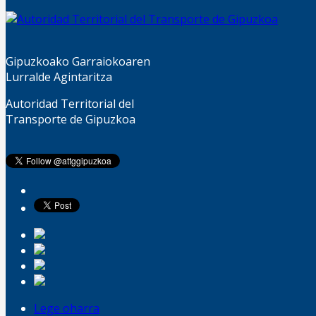
Gipuzkoako Garraiokoaren
Lurralde Agintaritza
Autoridad Territorial del
Transporte de Gipuzkoa
Lege oharra