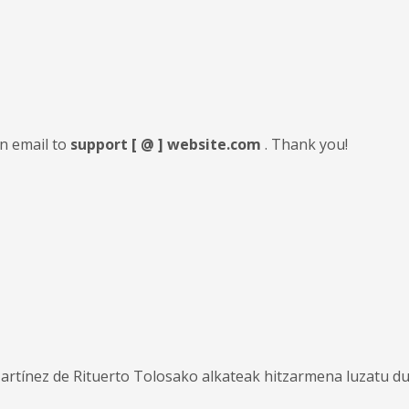
an email to
support [ @ ] website.com
. Thank you!
ínez de Rituerto Tolosako alkateak hitzarmena luzatu dut