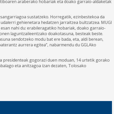
ktiboaren araberako hobariak eta doako garraio-aldaketak
asangarriagoa sustatzeko. Horregatik, ezinbestekoa da
 udalerri gehienetara hedatzen jarraitzea bultzatzea. MUGI
esan nahi du: erabileragatiko hobariak, doako garraio-
onen laguntzaileentzako doakotasuna, besteak beste.
tasuna sendotzeko modu bat ere bada, eta, aldi berean,
 baterantz aurrera egitea”, nabarmendu du GGLAko
eta presidenteak gogorazi duen moduan, 14 urtetik gorako
 zabalago eta anitzagoa izan dezaten, Tolosako