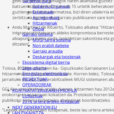
Gardenak gara
gero eta pertsona gehiagok haren abantaila guztiez b
Gobernu Organoak
batzuentzako deskontuak edo 15 urtetik beherakoen
Estatutuak
guztiengana iristea bermatzea, bizi diren udalerria 
Aurrekontuak
zerbitzura egongo den garraio publikoaren sare kohe
Hitzarmenak
Andu Martínez de Rituerto, Tolosako alkatea: “Hitza
Ohola
interoperatibitatearen aldeko konpromisoa berresten
Garraio sistema
abiapuntua baino ez da, lankidetzan sakontzea eta g
MUGI tarifa sistema
ditzaten”.
Non erabili daiteke
Garraio araudia
Deskargak eta txostenak
Ekosistema digital berria
Lege-oharra
Tolosa, 2026ko uztailaren 6a.-
Gipuzkoako Garraioaren Lur
Erregistro elektronikoa
hitzarmenaren luzapena sinatu dute. Horren bidez, Tolosa
PROIEKTUAK
jarraituko du, eta, hala, erabiltzaileek MUGI sistemaren aba
OPERADOREAK
GGLAko presidenteak azaldu duenez, hitzarmen hau 2012an
KONTRATATZAILEAREN PROFILA
orokorraren esparruan kokatzen da. Protokolo horren bi
Lizitazioak
publikoko sistema hobetzeko ahaleginak koordinatzeko.
2014. urtera arteko lizitazioak
NEXT GENERATION EU
“Legeak aurreikusitako luzapenak, beste lau urtera arteko
LAN ESKAINTZA