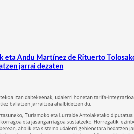
eta Andu Martínez de Rituerto Tolosako 
tzen jarrai dezaten
rtekoa izan daitekeenak, udalerri honetan tarifa-integrazio
iez baliatzen jarraitzea ahalbidetzen du.
asuneko, Turismoko eta Lurralde Antolaketako diputatua: 
korragoa eta jasangarriagoa sustatzeko. Horregatik, ezinb
 berean, ahalik eta sistema udalerri gehienetara hedatzen 