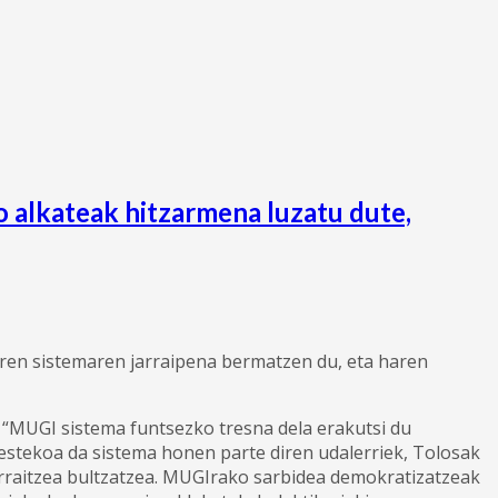
alkateak hitzarmena luzatu dute,
aren sistemaren jarraipena bermatzen du, eta haren
“MUGI sistema funtsezko tresna dela erakutsi du
estekoa da sistema honen parte diren udalerriek, Tolosak
jarraitzea bultzatzea. MUGIrako sarbidea demokratizatzeak