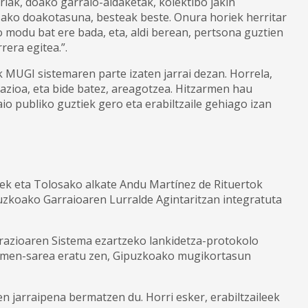
iak, doako garraio-aldaketak, kolektibo jakin
ko doakotasuna, besteak beste. Onura horiek herritar
 modu bat ere bada, eta, aldi berean, pertsona guztien
era egitea.”.
MUGI sistemaren parte izaten jarrai dezan. Horrela,
zioa, eta bide batez, areagotzea. Hitzarmen hau
o publiko guztiek gero eta erabiltzaile gehiago izan
k eta Tolosako alkate Andu Martínez de Rituertok
uzkoako Garraioaren Lurralde Agintaritzan integratuta
razioaren Sistema ezartzeko lankidetza-protokolo
armen-sarea eratu zen, Gipuzkoako mugikortasun
n jarraipena bermatzen du. Horri esker, erabiltzaileek