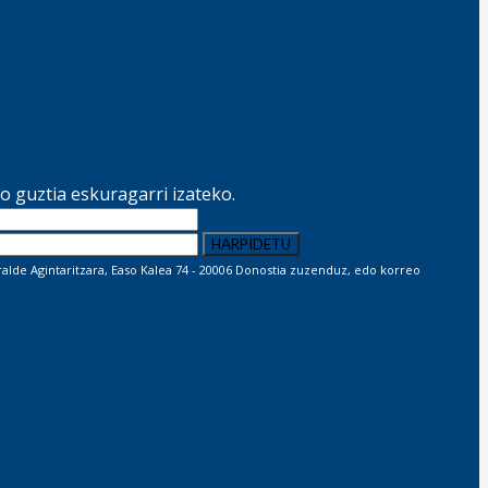
 guztia eskuragarri izateko.
lde Agintaritzara, Easo Kalea 74 - 20006 Donostia zuzenduz, edo korreo