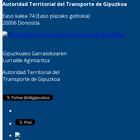
Autoridad Territorial del Transporte de Gipuzkoa
Easo kalea 74 (Easo plazako geltokia)
20006 Donostia
Gipuzkoako Garraiokoaren
Lurralde Agintaritza
Autoridad Territorial del
Transporte de Gipuzkoa