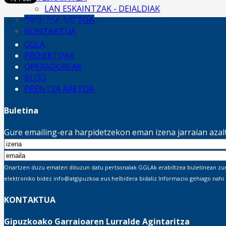
LAN ESKAINTZAK - DEIALDIAK
PRENTSA ARETOA
SARRERA AZKARRA
KONTAKTUA
GGLA
PROIEKTUAK
OPERADOREAK
BLOG
PRENTSA ARETOA
Buletina
Gure emailing-era harpidetzekon eman izena jarraian aza
Onartzen duzu ematen dituzun datu pertsonalak GGLAk erabiltzea buletinean zure 
elektroniko bidez info@atgipuzkoa.eus helbidera bidaliz Informazio gehiago nahi
KONTAKTUA
Gipuzkoako Garraioaren Lurralde Agintaritza