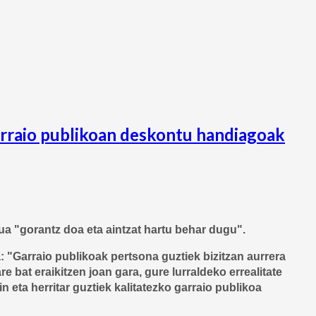
arraio publikoan deskontu handiagoak
a "gorantz doa eta aintzat hartu behar dugu".
"Garraio publikoak pertsona guztiek bizitzan aurrera
bat eraikitzen joan gara, gure lurraldeko errealitate
 eta herritar guztiek kalitatezko garraio publikoa