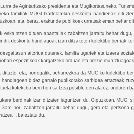
Lurralde Agintaritzako presidente eta Mugikortasuneko, Turis
reko familiak MUGI txartelarekin deskontu handienak dituzten
uzkoan, eta, beraz, erakunde publikoek urratsak eman behar ditu
kaintzen dituen abantailak zabaltzen jarraitu behar dugu, ez
indik deskontu handiagoak izan ditzaketen kolektibo berriak kon
 desgaitasun aitortua dutenek, familia ugariek eta izaera sozi
 hobari espezifikoak kargatzeko orduan eta prezio murriztuagoak
k dituzte, eta, horregatik, beharrezkoa da MUGIko kolektibo be
ari handiagoen bidez garraio publikorako sarbidea errazteak zu
la kolektibo berri hori sartzea posible den ala ez, ondoren ba
 aukera berdinak izan ditzaten laguntzen du. Gipuzkoan, MUGI si
o. Sare hori zabaltzen jarraitu behar dugu, gero eta pertsona g
atzea ", baieztatu du.