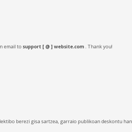
an email to
support [ @ ] website.com
. Thank you!
ktibo berezi gisa sartzea, garraio publikoan deskontu ha