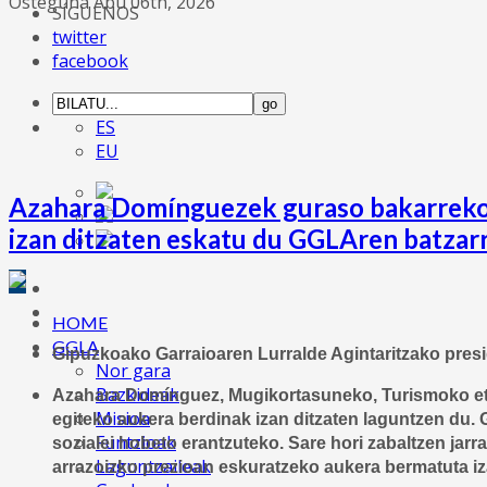
Osteguna Abu 06th, 2026
SÍGUENOS
twitter
facebook
ES
EU
Azahara Domínguezek guraso bakarreko f
izan ditzaten eskatu du GGLAren batzar
HOME
GGLA
Gipuzkoako Garraioaren Lurralde Agintaritzako presi
Nor gara
Bazkideak
Azahara Domínguez, Mugikortasuneko, Turismoko eta 
Misioa
egiteko aukera berdinak izan ditzaten laguntzen du. 
Funtzioak
sozialei hobeto erantzuteko. Sare hori zabaltzen jarr
Laguntzaileak
arrazoizko prezioan eskuratzeko aukera bermatuta iz