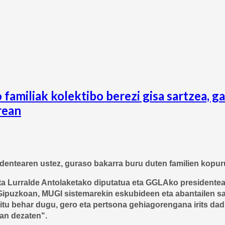
amiliak kolektibo berezi gisa sartzea, g
rean
dentearen ustez, guraso bakarra buru duten familien kopuru
Lurralde Antolaketako diputatua eta GGLAko presidentea: 
Gipuzkoan, MUGI sistemarekin eskubideen eta abantailen sare 
aitu behar dugu, gero eta pertsona gehiagorengana irits dadin
an dezaten".