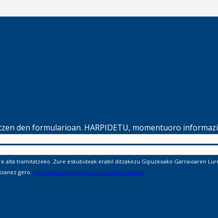
ltzen den formularioan. HARPIDETU, momentuoro informazio
alta tramitatzeko. Zure eskubideak erabil ditzakezu Gipuzkoako Garraioaren Lurra
 izanez gero.
http://www.atgipuzkoa.eus/eu/lege-oharra