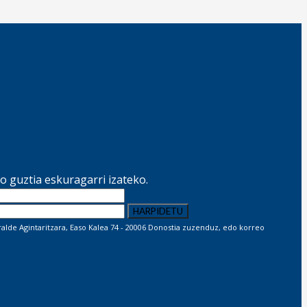
 guztia eskuragarri izateko.
lde Agintaritzara, Easo Kalea 74 - 20006 Donostia zuzenduz, edo korreo