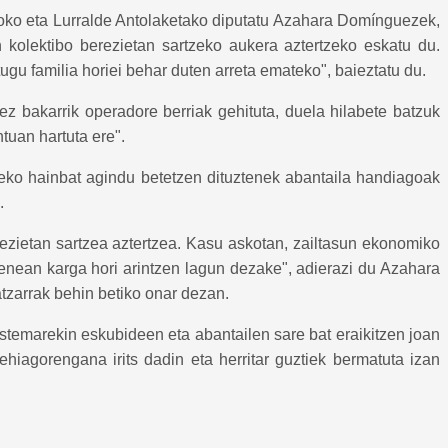
moko eta Lurralde Antolaketako diputatu Azahara Domínguezek,
 kolektibo berezietan sartzeko aukera aztertzeko eskatu du.
gu familia horiei behar duten arreta emateko", baieztatu du.
 bakarrik operadore berriak gehituta, duela hilabete batzuk
tuan hartuta ere".
aleko hainbat agindu betetzen dituztenek abantaila handiagoak
.
rezietan sartzea aztertzea. Kasu askotan, zailtasun ekonomiko
zenean karga hori arintzen lagun dezake", adierazi du Azahara
tzarrak behin betiko onar dezan.
stemarekin eskubideen eta abantailen sare bat eraikitzen joan
ehiagorengana irits dadin eta herritar guztiek bermatuta izan