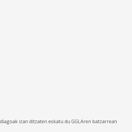
ndiagoak izan ditzaten eskatu du GGLAren batzarrean