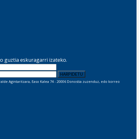
 guztia eskuragarri izateko.
lde Agintaritzara, Easo Kalea 74 - 20006 Donostia zuzenduz, edo korreo