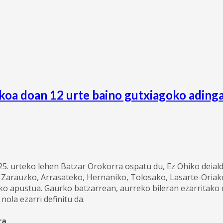
likoa doan 12 urte baino gutxiagoko adin
5. urteko lehen Batzar Orokorra ospatu du, Ez Ohiko deiald
, Zarauzko, Arrasateko, Hernaniko, Tolosako, Lasarte-Oriak
eko apustua. Gaurko batzarrean, aurreko bileran ezarritako
la ezarri definitu da.
ra