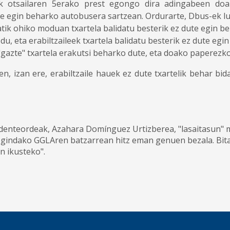
eak otsailaren 5erako prest egongo dira adingabeen doa
te egin beharko autobusera sartzean. Ordurarte, Dbus-ek lu
tatik ohiko moduan txartela balidatu besterik ez dute egin be
u, eta erabiltzaileek txartela balidatu besterik ez dute eg
 "gazte" txartela erakutsi beharko dute, eta doako paperezk
n, izan ere, erabiltzaile hauek ez dute txartelik behar bid
enteordeak, Azahara Domínguez Urtizberea, "lasaitasun" m
egindako GGLAren batzarrean hitz eman genuen bezala. Bit
n ikusteko".