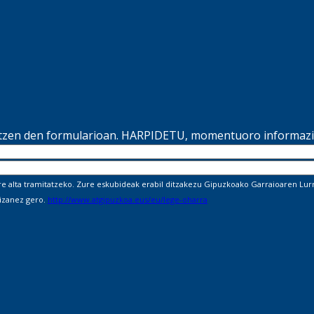
ltzen den formularioan. HARPIDETU, momentuoro informazio
alta tramitatzeko. Zure eskubideak erabil ditzakezu Gipuzkoako Garraioaren Lurra
 izanez gero.
http://www.atgipuzkoa.eus/eu/lege-oharra