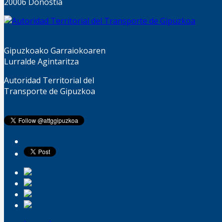
20006 Donostia
Gipuzkoako Garraiokoaren
Lurralde Agintaritza
Autoridad Territorial del
Transporte de Gipuzkoa