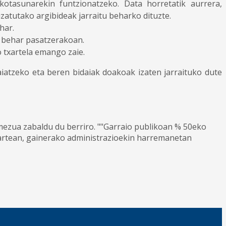
kotasunarekin funtzionatzeko. Data horretatik aurrera,
zatutako argibideak jarraitu beharko dituzte.
har.
in behar pasatzerakoan.
o txartela emango zaie.
aiatzeko eta beren bidaiak doakoak izaten jarraituko dute
ezua zabaldu du berriro. ""Garraio publikoan % 50eko
artean, gainerako administrazioekin harremanetan