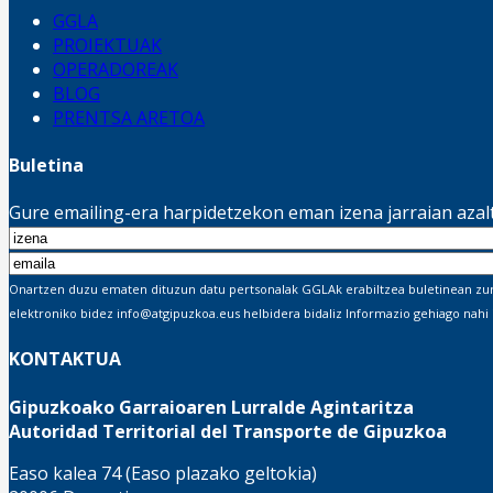
GGLA
PROIEKTUAK
OPERADOREAK
BLOG
PRENTSA ARETOA
Buletina
Gure emailing-era harpidetzekon eman izena jarraian aza
Onartzen duzu ematen dituzun datu pertsonalak GGLAk erabiltzea buletinean zure 
elektroniko bidez info@atgipuzkoa.eus helbidera bidaliz Informazio gehiago nahi
KONTAKTUA
Gipuzkoako Garraioaren Lurralde Agintaritza
Autoridad Territorial del Transporte de Gipuzkoa
Easo kalea 74 (Easo plazako geltokia)