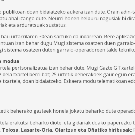
 publikoan doan bidaiatzeko aukera izan dute. Orain adin-t
atu ahal izango dute. Neurri honen helburu nagusiak bi dir
riak eta arduratsuak sustatuz.
hau urtarrilaren 30ean sartuko da indarrean. Bere aplikazi
ntuan izan behar dugu Mugi sistema osatzen duen garraio-
gi sistema osatzen duten garraio-operadoreen talde tekniko
ko modua
tela pertsonalizatua izan behar dute. Mugi Gazte G Txartela
 dela txartel berri bat; 25 urtetik beherakoek gaur egun era
txartela, doan bidaiatzeko. Eskaera modu telematikoan edo 
.
urtetik beherako gazteek honela jokatu beharko dute operad
rtela erakutsi beharko diote, eta gidariak doako paperezko 
i, Tolosa, Lasarte-Oria, Oiartzun eta Oñatiko hiribusak
: