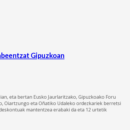
gabeentzat Gipuzkoan
ian, eta bertan Eusko Jaurlaritzako, Gipuzkoako Foru
o, Oiartzungo eta Oñatiko Udaleko ordezkariek berretsi
 deskontuak mantentzea erabaki da eta 12 urtetik