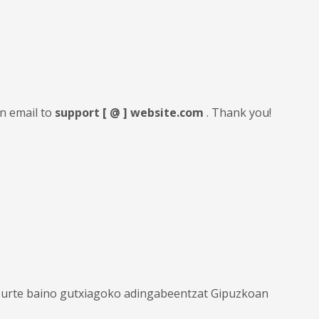
an email to
support [ @ ] website.com
. Thank you!
12 urte baino gutxiagoko adingabeentzat Gipuzkoan