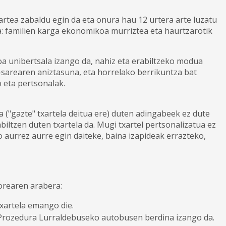
artea zabaldu egin da eta onura hau 12 urtera arte luzatu
a: familien karga ekonomikoa murriztea eta haurtzarotik
oa unibertsala izango da, nahiz eta erabiltzeko modua
sarearen aniztasuna, eta horrelako berrikuntza bat
 eta pertsonalak.
 ("gazte" txartela deitua ere) duten adingabeek ez dute
biltzen duten txartela da. Mugi txartel pertsonalizatua ez
aurrez aurre egin daiteke, baina izapideak errazteko,
orearen arabera:
txartela emango die.
 Prozedura Lurraldebuseko autobusen berdina izango da.