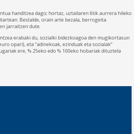
tua handitzea dago; hortaz, uztailaren 6tik aurrera hileko
rtean. Bestalde, orain arte bezala, berrogeita
n jarraitzen dute.
ntzea erabaki du, sozialki bidezkoagoa den mugikortasun
uro opari), eta “adinekoak, ezinduak eta sozialak”
ugariak ere, % 25eko edo % 100eko hobariak dituztela