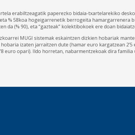
ela erabiltzeagatik paperezko bidaia-txartelarekiko deskon
 eta % 58koa hogeigarrenetik berrogeita hamargarrenera bita
da (% 90), eta “gazteak” kolektibokoek ere doan bidaiatze
zkoarrei MUGI sistemak eskaintzen dizkien hobariak mante
hobaria izaten jarraitzen dute (hamar euro kargatzean 2’5 e
 euro opari). Ildo horretan, nabarmentzekoak dira familia 