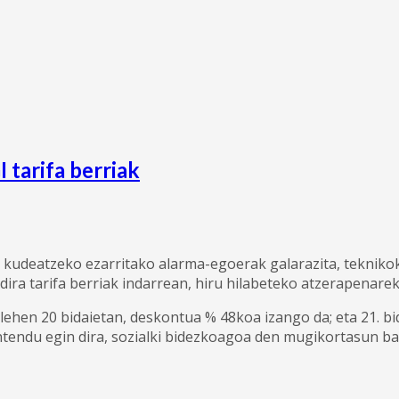
 tarifa berriak
deatzeko ezarritako alarma-egoerak galarazita, teknikoki 
dira tarifa berriak indarrean, hiru hilabeteko atzerapenarek
ehen 20 bidaietan, deskontua % 48koa izango da; eta 21. bida
tendu egin dira, sozialki bidezkoagoa den mugikortasun ba