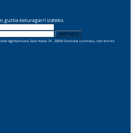
 guztia eskuragarri izateko.
lde Agintaritzara, Easo Kalea 74 - 20006 Donostia zuzenduz, edo korreo