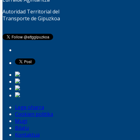
Autoridad Territorial del
Transporte de Gipuzkoa
Lege oharra
Cookien politika
Mugi
Bilatu
Kontaktua