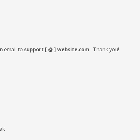
an email to
support [ @ ] website.com
. Thank you!
iak