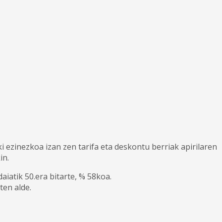
ezinezkoa izan zen tarifa eta deskontu berriak apirilaren
in.
iatik 50.era bitarte, % 58koa.
ten alde.