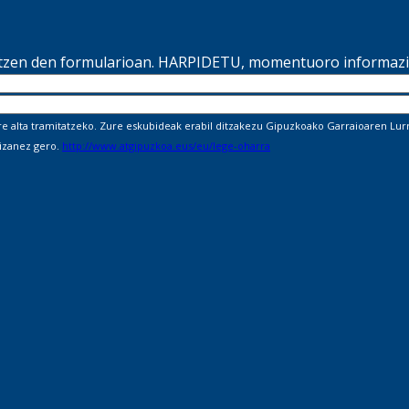
ltzen den formularioan. HARPIDETU, momentuoro informazio
alta tramitatzeko. Zure eskubideak erabil ditzakezu Gipuzkoako Garraioaren Lurra
 izanez gero.
http://www.atgipuzkoa.eus/eu/lege-oharra