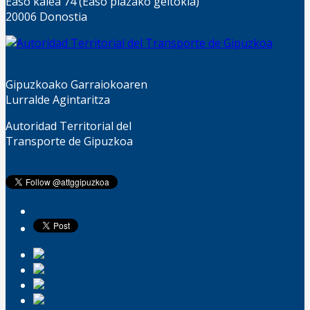
Easo kalea 74 (Easo plazako geltokia)
20006 Donostia
Gipuzkoako Garraiokoaren
Lurralde Agintaritza
Autoridad Territorial del
Transporte de Gipuzkoa