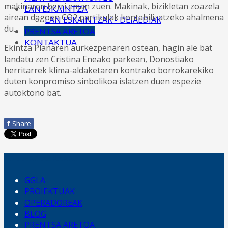
makinaren berri eman zuen. Makinak, bizikletan zoazela
LAN ESKAINTZA
airean dagoen CO2 partikulak kontabilizatzeko ahalmena
LAN ESKAINTZAK - DEIALDIAK
du.
PRENTSA ARETOA
KONTAKTUA
Ekintza Planaren aurkezpenaren ostean, hagin ale bat
landatu zen Cristina Eneako parkean, Donostiako
herritarrek klima-aldaketaren kontrako borrokarekiko
duten konpromiso sinbolikoa islatzen duen espezie
autoktono bat.
f
Share
SARRERA AZKARRA
GGLA
PROIEKTUAK
OPERADOREAK
BLOG
PRENTSA ARETOA