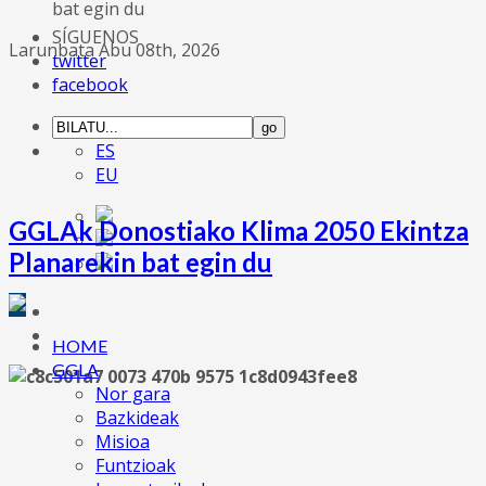
bat egin du
SÍGUENOS
Larunbata Abu 08th, 2026
twitter
facebook
ES
EU
GGLAk Donostiako Klima 2050 Ekintza
Planarekin bat egin du
HOME
GGLA
Nor gara
Bazkideak
Misioa
Funtzioak