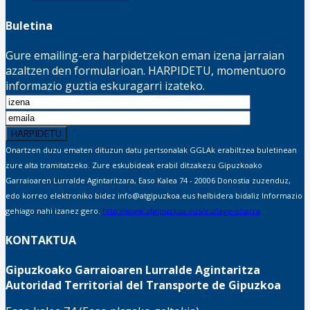
Buletina
Gure emailing-era harpidetzekon eman izena jarraian
azaltzen den formularioan. HARPIDETU, momentuoro
informazio guztia eskuragarri izateko.
Onartzen duzu ematen dituzun datu pertsonalak GGLAk erabiltzea buletinean
zure alta tramitatzeko. Zure eskubideak erabil ditzakezu Gipuzkoako
Garraioaren Lurralde Agintaritzara, Easo Kalea 74 - 20006 Donostia zuzenduz,
edo korreo elektroniko bidez info@atgipuzkoa.eus helbidera bidaliz Informazio
gehiago nahi izanez gero.
http://www.atgipuzkoa.eus/eu/lege-oharra
KONTAKTUA
Gipuzkoako Garraioaren Lurralde Agintaritza
Autoridad Territorial del Transporte de Gipuzkoa