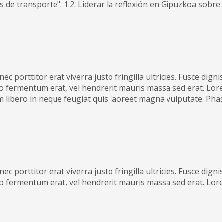
 de transporte". 1.2. Liderar la reflexión en Gipuzkoa sobre l
.
ec porttitor erat viverra justo fringilla ultricies. Fusce dig
eo fermentum erat, vel hendrerit mauris massa sed erat. Lore
issim libero in neque feugiat quis laoreet magna vulputate. Ph
ec porttitor erat viverra justo fringilla ultricies. Fusce dig
eo fermentum erat, vel hendrerit mauris massa sed erat. Lore