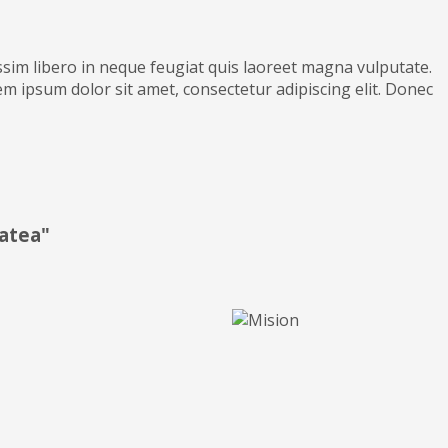
nissim libero in neque feugiat quis laoreet magna vulputate.
m ipsum dolor sit amet, consectetur adipiscing elit. Donec
matea"