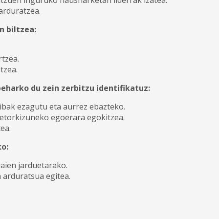
arduratzea.
n biltzea:
rtzea.
tzea.
eharko du zein zerbitzu identifikatuz:
tibak ezagutu eta aurrez ebazteko.
a etorkizuneko egoerara egokitzea.
tea.
ko:
aien jarduetarako.
 arduratsua egitea.