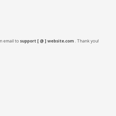
an email to
support [ @ ] website.com
. Thank you!