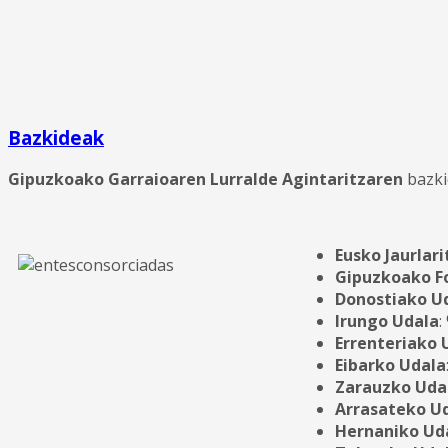
Bazkideak
Gipuzkoako Garraioaren Lurralde Agintaritzaren
bazki
Eusko Jaurlari
Gipuzkoako F
Donostiako U
Irungo Udala
:
Errenteriako 
Eibarko Udala
Zarauzko Uda
Arrasateko U
Hernaniko Ud