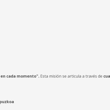
te en cada momento".
Esta misión se articula a través de
cua
ipuzkoa