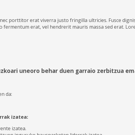
ec porttitor erat viverra justo fringilla ultricies. Fusce dig
eo fermentum erat, vel hendrerit mauris massa sed erat. Lore
zkoari uneoro behar duen garraio zerbitzua e
en da:
rrak izatea:
ente izatea.
itzuen inguruko hausnarketan liderrak izatea.