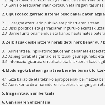
1.3. Garraio ereduaren iraunkortasun eta irisgarritasunaz 
2. Gipuzkoako garraio sistema bisio bakar baten azpia
2.1. Lidergoa ezarri arlo publiko eta pribatuaren artean.
2.2. Bisio politikoa eta garraioaren inguruko ekintzak uzta
2.3. Barne funtzionamendua eta kanpo hautematea batera
3. Zerbitzuak eskeintzera norabidetu nork behar du / b
3.1. Aurreratzea, inplikaturik daudenen behar eta espekta
3.2. Azpiegiturak eta garraio zerbitzuak gaur eguneko et
3.3. Infomazio-gizartea errealitate eta bilakaerari kasu egi
4. Modu egoki batean garatzea bere helburuak lortze
4.1. Giza baliabide eta tekniko aproposenak bermatzea ber
4.2. Aurrekontu diru-horniduren erabilera erangingarri eta
5. Irisgarritasun unibertsala
6. Garraioaren efizientzia