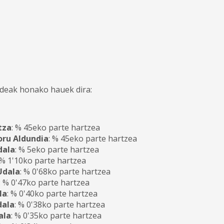
deak honako hauek dira:
tza
: % 45eko parte hartzea
oru Aldundia
: % 45eko parte hartzea
dala
: % 5eko parte hartzea
 % 1'10ko parte hartzea
Udala
: % 0'68ko parte hartzea
: % 0'47ko parte hartzea
la
: % 0'40ko parte hartzea
dala
: % 0'38ko parte hartzea
ala
: % 0'35ko parte hartzea