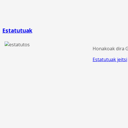
Estatutuak
Honakoak dira Gi
Estatutuak jeitsi