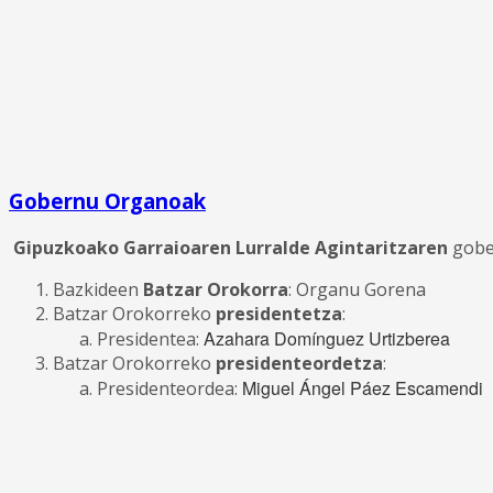
Gobernu Organoak
Gipuzkoako Garraioaren Lurralde Agintaritzaren
gobe
Bazkideen
Batzar Orokorra
: Organu Gorena
Batzar Orokorreko
presidentetza
:
Azahara Domínguez Urtizberea
Presidentea:
Batzar Orokorreko
presidenteordetza
:
Miguel Ángel Páez Escamendi
Presidenteordea: