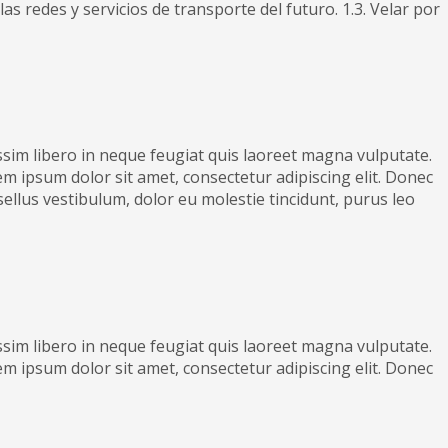
as redes y servicios de transporte del futuro. 1.3. Velar por
nissim libero in neque feugiat quis laoreet magna vulputate.
m ipsum dolor sit amet, consectetur adipiscing elit. Donec
asellus vestibulum, dolor eu molestie tincidunt, purus leo
nissim libero in neque feugiat quis laoreet magna vulputate.
m ipsum dolor sit amet, consectetur adipiscing elit. Donec