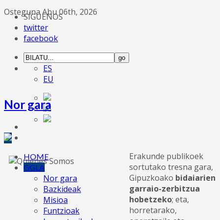
Osteguna Abu 06th, 2026
SÍGUENOS
twitter
facebook
ES
EU
Nor gara
Erakunde publikoek
HOME
sortutako tresna gara,
GGLA
Gipuzkoako
bidaiarien
Nor gara
garraio-zerbitzua
Bazkideak
hobetzeko
; eta,
Misioa
horretarako,
Funtzioak