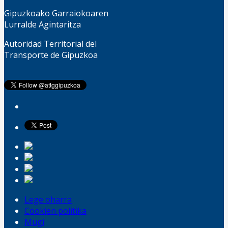
Gipuzkoako Garraiokoaren
Lurralde Agintaritza
Autoridad Territorial del
Transporte de Gipuzkoa
Lege oharra
Cookien politika
Mugi