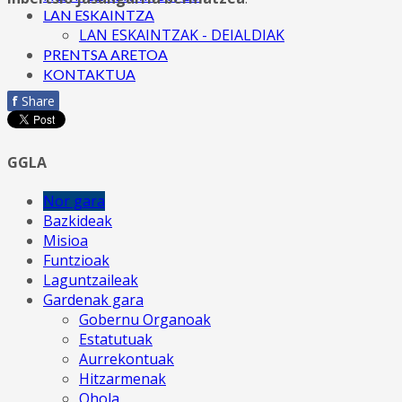
LAN ESKAINTZA
LAN ESKAINTZAK - DEIALDIAK
PRENTSA ARETOA
KONTAKTUA
f
Share
GGLA
Nor gara
Bazkideak
Misioa
Funtzioak
Laguntzaileak
Gardenak gara
Gobernu Organoak
Estatutuak
Aurrekontuak
Hitzarmenak
Ohola