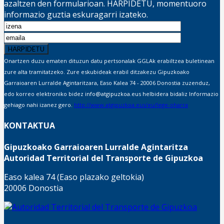
azaltzen den formularioan. HARPIDETU, momentuoro
informazio guztia eskuragarri izateko.
Onartzen duzu ematen dituzun datu pertsonalak GGLAk erabiltzea buletinean
zure alta tramitatzeko. Zure eskubideak erabil ditzakezu Gipuzkoako
Garraioaren Lurralde Agintaritzara, Easo Kalea 74 - 20006 Donostia zuzenduz,
edo korreo elektroniko bidez info@atgipuzkoa.eus helbidera bidaliz Informazio
gehiago nahi izanez gero.
http://www.atgipuzkoa.eus/eu/lege-oharra
KONTAKTUA
Gipuzkoako Garraioaren Lurralde Agintaritza
Autoridad Territorial del Transporte de Gipuzkoa
Easo kalea 74 (Easo plazako geltokia)
20006 Donostia