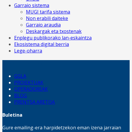
Garraio sistema
MUGI tarifa sistema
Non erabili daiteke
Garraio araudia
Deskargak eta txostenak
Enplegu publikorako lan-eskaintza
Ekosistema digital berria
Lege-oharra
SARRERA AZKARRA
GGLA
PROIEKTUAK
OPERADOREAK
BLOG
PRENTSA ARETOA
Buletina
Gure emailing-era harpidetzekon eman izena jarraian