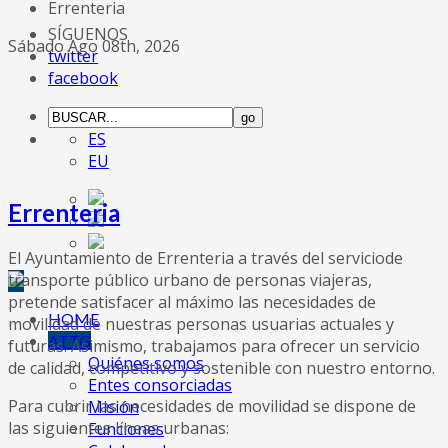
Errenteria
SÍGUENOS
Sábado Ago 08th, 2026
twitter
facebook
ES
EU
Errenteria
El Ayuntamiento de Errenteria a través del serviciode
transporte público urbano de personas viajeras,
pretende satisfacer al máximo las necesidades de
HOME
movilidad de nuestras personas usuarias actuales y
ATTG
futuras. Asimismo, trabajamos para ofrecer un servicio
Quiénes somos
de calidad, competitivo y sostenible con nuestro entorno.
Entes consorciadas
Para cubrir las necesidades de movilidad se dispone de
Misión
las siguientes líneas urbanas:
Funciones