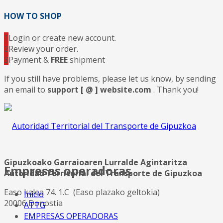
HOW TO SHOP
1
Login or create new account.
2
Review your order.
3
Payment &
FREE
shipment
If you still have problems, please let us know, by sending
an email to
support [ @ ] website.com
. Thank you!
Gipuzkoako Garraioaren Lurralde Agintaritza
Empresas operadoras
Autoridad Territorial del Transporte de Gipuzkoa
Easo kalea 74. 1.C (Easo plazako geltokia)
Inicio
20006 Donostia
ATTG
EMPRESAS OPERADORAS