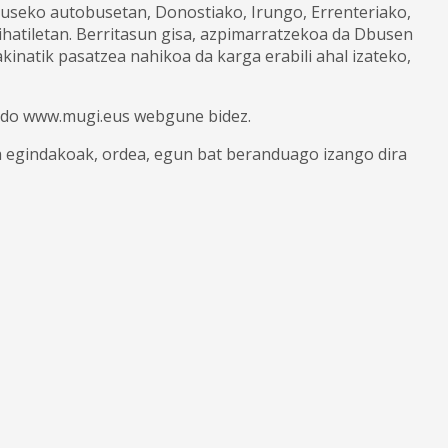
buseko autobusetan, Donostiako, Irungo, Errenteriako,
atiletan. Berritasun gisa, azpimarratzekoa da Dbusen
inatik pasatzea nahikoa da karga erabili ahal izateko,
do www.mugi.eus webgune bidez.
ra egindakoak, ordea, egun bat beranduago izango dira