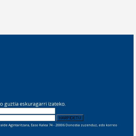
 guztia eskuragarri izateko.
lde Agintaritzara, Easo Kalea 74 - 20006 Donostia zuzenduz, edo korreo