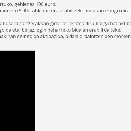
rtuko, gehienez 100 euro.
muneko 5:00etatik aurrera erabiltzeko moduan izango dira
busera sartzerakoan gidariari esatea diru-karga bat aktiba
 da eta, beraz, egin beharreko bidaian erabili daiteke.
akinan egingo da aktibazioa, bidaia ordaintzen den moment