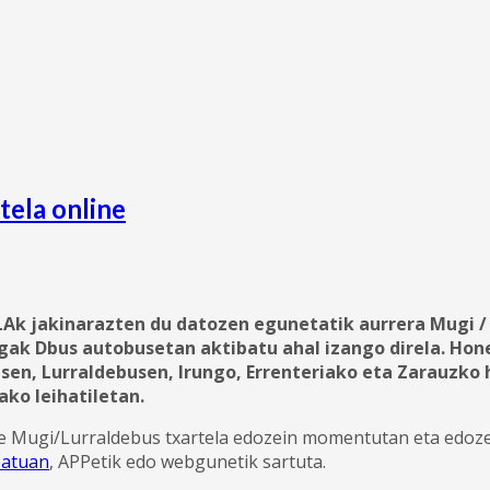
tela online
Ak jakinarazten du datozen egunetatik aurrera Mugi / 
gak Dbus autobusetan aktibatu ahal izango direla. Hon
sen, Lurraldebusen, Irungo, Errenteriako eta Zarauzko
ako leihatiletan.
e Mugi/Lurraldebus txartela edozein momentutan eta edoze
batuan
, APPetik edo webgunetik sartuta.