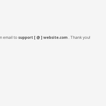
an email to
support [ @ ] website.com
. Thank you!