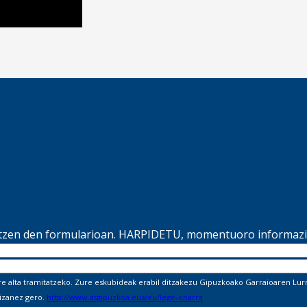
ltzen den formularioan. HARPIDETU, momentuoro informazio
alta tramitatzeko. Zure eskubideak erabil ditzakezu Gipuzkoako Garraioaren Lurra
 izanez gero.
http://www.atgipuzkoa.eus/eu/lege-oharra