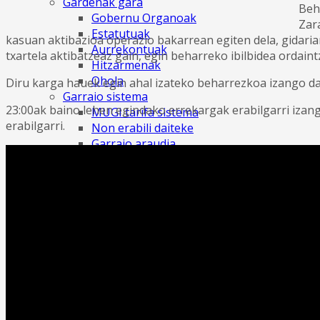
Gardenak gara
Beh
Gobernu Organoak
Zar
Estatutuak
kasuan aktibazioa operazio bakarrean egiten dela, gidaria
Aurrekontuak
txartela aktibatzeaz gain, egin beharreko ibilbidea ordaint
Hitzarmenak
Ohola
Diru karga hauek egin ahal izateko beharrezkoa izango 
Garraio sistema
23:00ak baino lehen egindako errekargak erabilgarri izan
MUGI tarifa sistema
erabilgarri.
Non erabili daiteke
Garraio araudia
Deskargak eta txostenak
Ekosistema digital berria
Lege-oharra
Erregistro elektronikoa
PROIEKTUAK
OPERADOREAK
KONTRATATZAILEAREN PROFILA
Lizitazioak
2014. urtera arteko lizitazioak
NEXT GENERATION EU
LAN ESKAINTZA