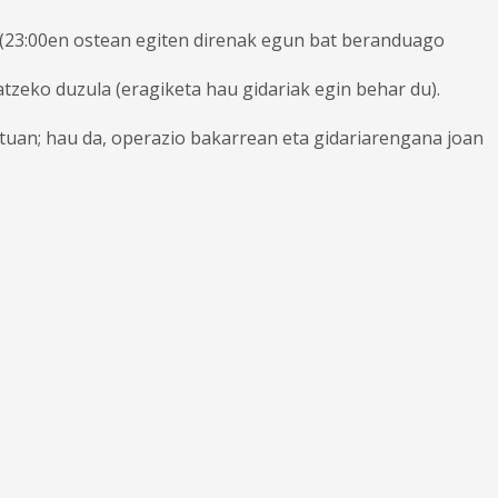
 (23:00en ostean egiten direnak egun bat beranduago
tzeko duzula (eragiketa hau gidariak egin behar du).
uan; hau da, operazio bakarrean eta gidariarengana joan