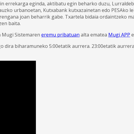
in errekarga eginda, aktibatu egin beharko duzu, Lurralde
auzko urbanoetan, Kutxabank kutxazainetan edo PESAko leih
rengana joan beharrik gabe. Txartela bidaia ordaintzeko mak
zen baita.
da Mugi Sistemaren
eremu pribatuan
alta ematea
Mugi APP
e
go dira biharamuneko 5:00etatik aurrera. 23:00etatik aurre