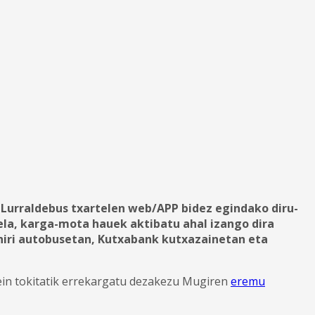
Lurraldebus txartelen web/APP bidez egindako diru-
ela, karga-mota hauek aktibatu ahal izango dira
 hiri autobusetan, Kutxabank kutxazainetan eta
in tokitatik errekargatu dezakezu Mugiren
eremu