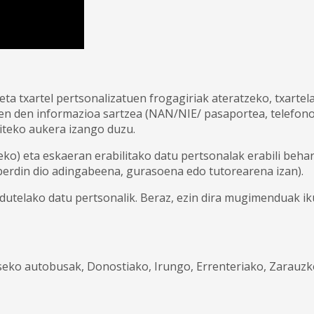
ta txartel pertsonalizatuen frogagiriak ateratzeko, txarte
en den informazioa sartzea (NAN/NIE/ pasaportea, telefonoa
iteko aukera izango duzu.
itzeko) eta eskaeran erabilitako datu pertsonalak erabili be
berdin dio adingabeena, gurasoena edo tutorearena izan).
dutelako datu pertsonalik. Beraz, ezin dira mugimenduak ik
seko autobusak, Donostiako, Irungo, Errenteriako, Zarauzk