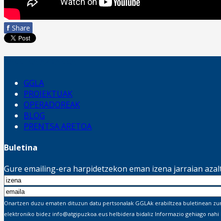
f
Share
SARRERA AZKARRA
GGLA
PROIEKTUAK
OPERADOREAK
BLOG
PRENTSA ARETOA
Buletina
Gure emailing-era harpidetzekon eman izena jarraian aza
Onartzen duzu ematen dituzun datu pertsonalak GGLAk erabiltzea buletinean zure 
elektroniko bidez info@atgipuzkoa.eus helbidera bidaliz Informazio gehiago nahi