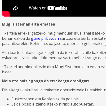
LAN ESKAINTZAK - DEIALDIAK
PRENTSA ARETOA
KONTAKTUA
Mugi sisteman alta ematea
Txartela errekargatzeko, mugimenduak ikusi ahal izateko e
beharrezkoa da
gune pribatuan
sartzea eta bertan eskatz
pasahitzarekin. Behin mezua jasota, operazio gehienak eg
Alta txartel bakoitzagatik egiten da (ez erabiltzaile bako
eskaeran erabilitako dokumentua sartu behar izango da (
*Txartel anonimoak ezin dira Mugi Sisteman alta eman ez 
bidez.
Nola eta noiz egongo da errekarga erabilgarri
Diru-kargak aktibatu ditzaketen operadoreak: Lurraldebu
Euskotrenen eta Renfen ez da posible
Ez da posible gainontzeko hiriko autobusetan.