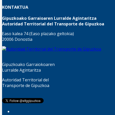
KONTAKTUA
Gipuzkoako Garraioaren Lurralde Agintaritza
Autoridad Territorial del Transporte de Gipuzkoa
Easo kalea 74 (Easo plazako geltokia)
20006 Donostia
Gipuzkoako Garraiokoaren
Lurralde Agintaritza
Autoridad Territorial del
Transporte de Gipuzkoa