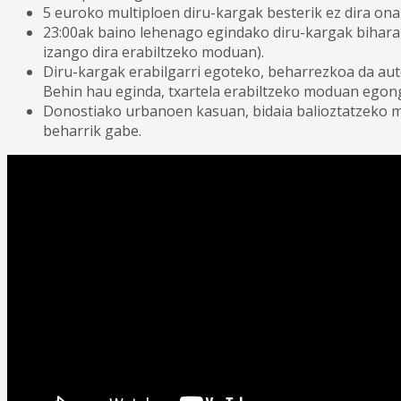
5 euroko multiploen diru-kargak besterik ez dira ona
23:00ak baino lehenago egindako diru-kargak bihara
izango dira erabiltzeko moduan).
Diru-kargak erabilgarri egoteko, beharrezkoa da auto
Behin hau eginda, txartela erabiltzeko moduan egongo
Donostiako urbanoen kasuan, bidaia balioztatzeko m
beharrik gabe.