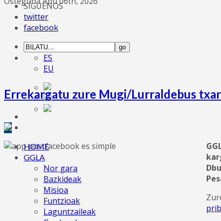
Osteguna Abu 06th, 2026
SÍGUENOS
twitter
facebook
ES
EU
Errekargatu zure Mugi/Lurraldebus txar
GGL
HOME
kar
GGLA
Dbu
Nor gara
Pes
Bazkideak
Misioa
Zur
Funtzioak
pri
Laguntzaileak