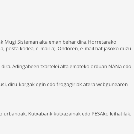
lak Mugi Sisteman alta eman behar dira. Horretarako,
, posta kodea, e-mail-a). Ondoren, e-mail bat jasoko duzu
har dira. Adingabeen txartelei alta emateko orduan NANa edo
usi, diru-kargak egin edo frogagiriak atera webgunearen
o urbanoak, Kutxabank kutxazainak edo PESAko leihatilak.