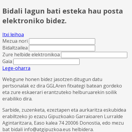
Bidali lagun bati esteka hau posta
elektroniko bidez.
Itxi leihoa
Mezua nori
Bidaltzailea
Zure helbide elektronikoa
Gaia
Lege-oharra
Webgune honen bidez jasotzen ditugun datu
pertsonalak ez dira GGLAren fitxategi batean gordeko
eta zure eskaerari erantzuteko helburuarekin soilik
erabiliko dira.
Sarbide, zuzenketa, ezeztapen eta aurkaritza eskubidea
erabiltzeko jo ezazu Gipuzkoako Garraioaren Lurralde
Agintaritzara, Easo kalea 74 20006 Donostia, edo mezu
bat bidali info@atgipuzkoa.eus helbidera.