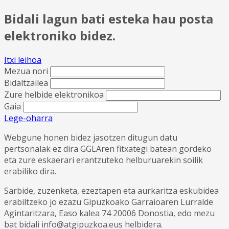
Bidali lagun bati esteka hau posta
elektroniko bidez.
Itxi leihoa
Mezua nori
Bidaltzailea
Zure helbide elektronikoa
Gaia
Lege-oharra
Webgune honen bidez jasotzen ditugun datu
pertsonalak ez dira GGLAren fitxategi batean gordeko
eta zure eskaerari erantzuteko helburuarekin soilik
erabiliko dira.
Sarbide, zuzenketa, ezeztapen eta aurkaritza eskubidea
erabiltzeko jo ezazu Gipuzkoako Garraioaren Lurralde
Agintaritzara, Easo kalea 74 20006 Donostia, edo mezu
bat bidali info@atgipuzkoa.eus helbidera.