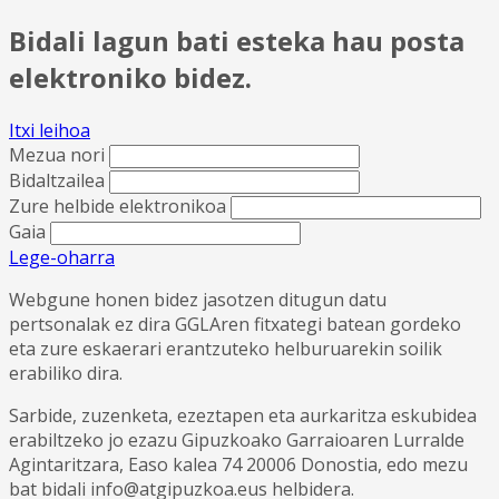
Bidali lagun bati esteka hau posta
elektroniko bidez.
Itxi leihoa
Mezua nori
Bidaltzailea
Zure helbide elektronikoa
Gaia
Lege-oharra
Webgune honen bidez jasotzen ditugun datu
pertsonalak ez dira GGLAren fitxategi batean gordeko
eta zure eskaerari erantzuteko helburuarekin soilik
erabiliko dira.
Sarbide, zuzenketa, ezeztapen eta aurkaritza eskubidea
erabiltzeko jo ezazu Gipuzkoako Garraioaren Lurralde
Agintaritzara, Easo kalea 74 20006 Donostia, edo mezu
bat bidali info@atgipuzkoa.eus helbidera.