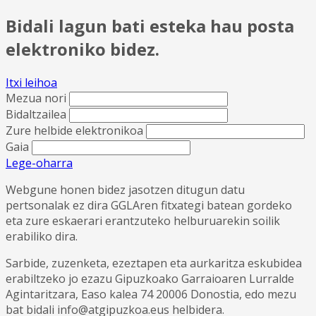
Bidali lagun bati esteka hau posta
elektroniko bidez.
Itxi leihoa
Mezua nori
Bidaltzailea
Zure helbide elektronikoa
Gaia
Lege-oharra
Webgune honen bidez jasotzen ditugun datu
pertsonalak ez dira GGLAren fitxategi batean gordeko
eta zure eskaerari erantzuteko helburuarekin soilik
erabiliko dira.
Sarbide, zuzenketa, ezeztapen eta aurkaritza eskubidea
erabiltzeko jo ezazu Gipuzkoako Garraioaren Lurralde
Agintaritzara, Easo kalea 74 20006 Donostia, edo mezu
bat bidali info@atgipuzkoa.eus helbidera.