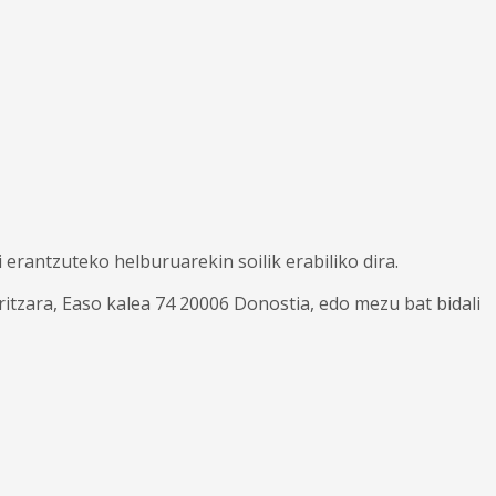
rantzuteko helburuarekin soilik erabiliko dira.
itzara, Easo kalea 74 20006 Donostia, edo mezu bat bidali