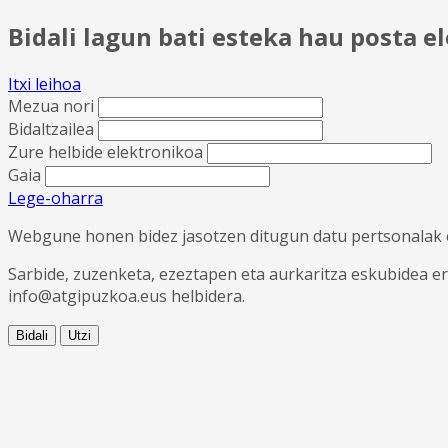
Bidali lagun bati esteka hau posta e
Itxi leihoa
Mezua nori
Bidaltzailea
Zure helbide elektronikoa
Gaia
Lege-oharra
Webgune honen bidez jasotzen ditugun datu pertsonalak ez 
Sarbide, zuzenketa, ezeztapen eta aurkaritza eskubidea er
info@atgipuzkoa.eus helbidera.
Bidali
Utzi