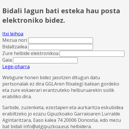
Bidali lagun bati esteka hau posta
elektroniko bidez.
Itxi leihoa
Mezua nori
Bidaltzailea
Zure helbide elektronikoa
Gaia
Lege-oharra
Webgune honen bidez jasotzen ditugun datu
pertsonalak ez dira GGLAren fitxategi batean gordeko
eta zure eskaerari erantzuteko helburuarekin soilik
erabiliko dira.
Sarbide, zuzenketa, ezeztapen eta aurkaritza eskubidea
erabiltzeko jo ezazu Gipuzkoako Garraioaren Lurralde
Agintaritzara, Easo kalea 74 20006 Donostia, edo mezu
bat bidali info@atgipuzkoa.eus helbidera.