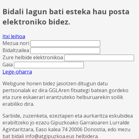
Bidali lagun bati esteka hau posta
elektroniko bidez.
Itxi leihoa
Mezua nori
Bidaltzailea
Zure helbide elektronikoa
Gaia
Lege-oharra
Webgune honen bidez jasotzen ditugun datu
pertsonalak ez dira GGLAren fitxategi batean gordeko
eta zure eskaerari erantzuteko helburuarekin soilik
erabiliko dira.
Sarbide, zuzenketa, ezeztapen eta aurkaritza eskubidea
erabiltzeko jo ezazu Gipuzkoako Garraioaren Lurralde
Agintaritzara, Easo kalea 74 20006 Donostia, edo mezu
bat bidali info@atgipuzkoa.eus helbidera.