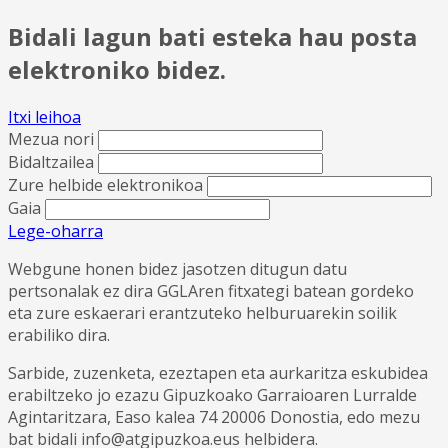
Bidali lagun bati esteka hau posta
elektroniko bidez.
Itxi leihoa
Mezua nori
Bidaltzailea
Zure helbide elektronikoa
Gaia
Lege-oharra
Webgune honen bidez jasotzen ditugun datu
pertsonalak ez dira GGLAren fitxategi batean gordeko
eta zure eskaerari erantzuteko helburuarekin soilik
erabiliko dira.
Sarbide, zuzenketa, ezeztapen eta aurkaritza eskubidea
erabiltzeko jo ezazu Gipuzkoako Garraioaren Lurralde
Agintaritzara, Easo kalea 74 20006 Donostia, edo mezu
bat bidali info@atgipuzkoa.eus helbidera.