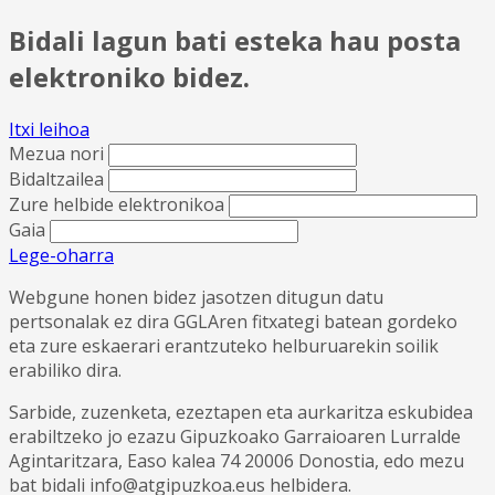
Bidali lagun bati esteka hau posta
elektroniko bidez.
Itxi leihoa
Mezua nori
Bidaltzailea
Zure helbide elektronikoa
Gaia
Lege-oharra
Webgune honen bidez jasotzen ditugun datu
pertsonalak ez dira GGLAren fitxategi batean gordeko
eta zure eskaerari erantzuteko helburuarekin soilik
erabiliko dira.
Sarbide, zuzenketa, ezeztapen eta aurkaritza eskubidea
erabiltzeko jo ezazu Gipuzkoako Garraioaren Lurralde
Agintaritzara, Easo kalea 74 20006 Donostia, edo mezu
bat bidali info@atgipuzkoa.eus helbidera.